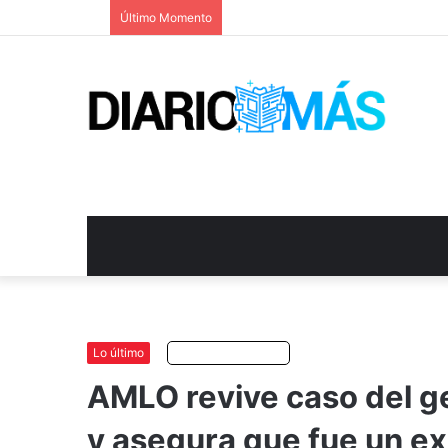
Último Momento
Lo último
Escuchar artículo
AMLO revive caso del g
y asegura que fue un ex