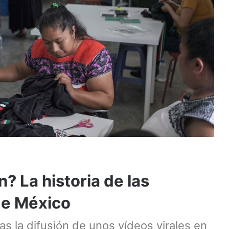
? La historia de las
de México
s la difusión de unos vídeos virales en