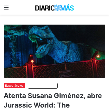
Menu
C
m
Espectáculos
Escuchar artículo
Atenta Susana Giménez, abre
Jurassic World: The