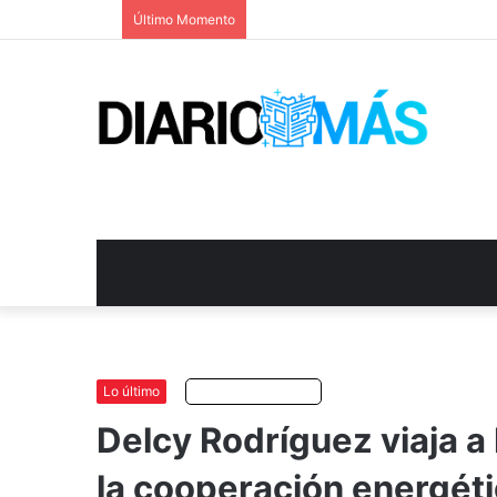
Último Momento
Lo último
Escuchar artículo
Delcy Rodríguez viaja a 
la cooperación energét