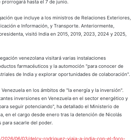
e prorrogará hasta el 7 de junio.
ción que incluye a los ministros de Relaciones Exteriores,
cación e Información, y Transporte. Anteriormente,
residenta, visitó India en 2015, 2019, 2023, 2024 y 2025,
gación venezolana visitará varias instalaciones
roductos farmacéuticos y la automoción "para conocer de
riales de India y explorar oportunidades de colaboración".
Venezuela en los ámbitos de "la energía y la inversión".
tantes inversiones en Venezuela en el sector energético y
ra seguir potenciando", ha detallado el Ministerio de
ana, en el cargo desde enero tras la detención de Nicolás
 para sacarle del poder.
/2026/06/03/delcy-rodriguez-viaja-a-india-con-el-foco-