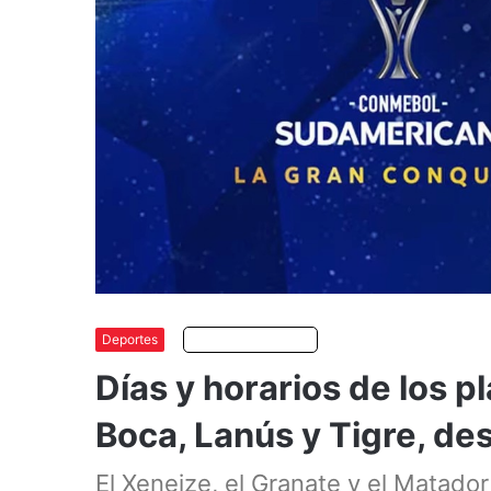
Deportes
Escuchar artículo
Días y horarios de los p
Boca, Lanús y Tigre, des
El Xeneize, el Granate y el Matado