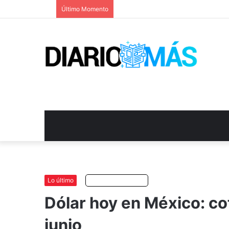
Último Momento
Lo último
Escuchar artículo
Dólar hoy en México: cot
junio