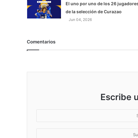
El uno por uno de los 26 jugadore
de la selección de Curazao
Jun 04, 2026
Comentarios
Escribe 
S
u
n
S
o