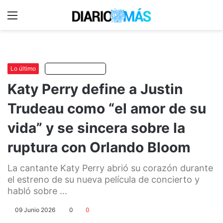
Menu
C
m
Lo último
Escuchar artículo
Katy Perry define a Justin
Trudeau como “el amor de su
vida” y se sincera sobre la
ruptura con Orlando Bloom
La cantante Katy Perry abrió su corazón durante
el estreno de su nueva película de concierto y
habló sobre ...
09 Junio 2026
0
0