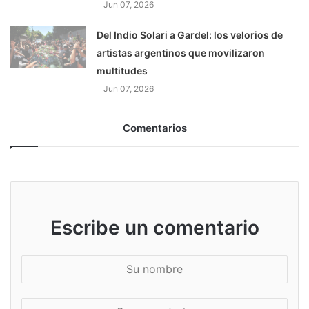
Jun 07, 2026
Del Indio Solari a Gardel: los velorios de
artistas argentinos que movilizaron
multitudes
Jun 07, 2026
Comentarios
Escribe un comentario
S
u
n
S
o