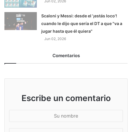
Jun 02, 2026
Scaloni y Messi: desde el '¡estás loco'!
cuando le dijo que sería el DT a que "va a
jugar hasta que él quiera"
Jun 02, 2026
Comentarios
Escribe un comentario
S
u
n
S
o