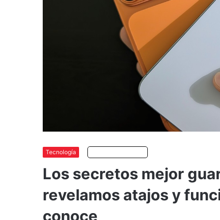
Tecnología
Escuchar artículo
Los secretos mejor gua
revelamos atajos y func
conoce