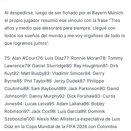
Al despedirse, luego de ser fichado por el Bayern Múnich
el propio jugador resumió ese vínculo con la frase “Tres
años y medio que atesoraré para siempre. Llegué con
todos los sueños del mundo y me voy orgulloso de todo lo
que logramos juntos”.
75: Alan A’Court76: Luis Díaz77: Ronnie Moran78: Tommy
Lawrence79: Daniel Sturridge80: Ray Houghton81: Dirk
Kuyt82: Matt Busby83: Vladimir Smicer84: Gerry
Byrne85: Phil Taylor86: Jerzy Dudek87: Philippe
Coutinho88: Sam Raybould89: Jack Parkinson90: David
Johnson91: Danny Murphy92: Dick Forshaw93: Curtis
Jones94: Lucas Leiva95: Adam Lallana96: Bobby
Robinson97: Jack Cox98: Luis García99: Dominik
Szoboszlai100: Alexis Mac AllisterLa expectativa de Luis
Díaz en la Copa Mundial de la FIFA 2026 con Colombia