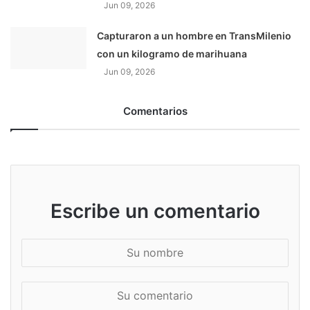
Jun 09, 2026
Capturaron a un hombre en TransMilenio
con un kilogramo de marihuana
Jun 09, 2026
Comentarios
Escribe un comentario
S
u
n
S
o
u
m