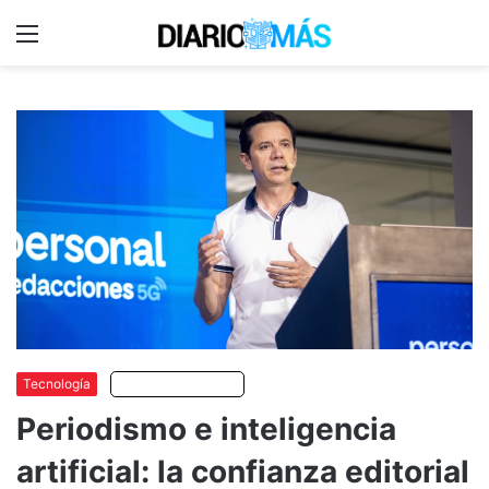
Menu
C
m
Tecnología
Escuchar artículo
Periodismo e inteligencia
artificial: la confianza editorial