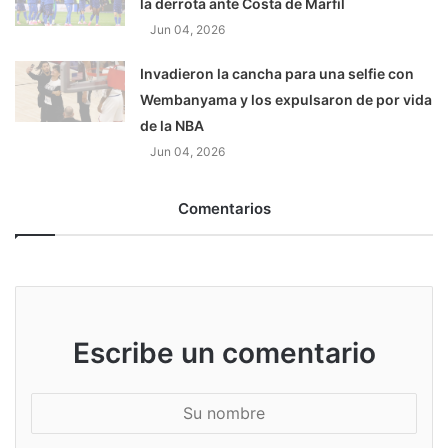
la derrota ante Costa de Marfil
Jun 04, 2026
Invadieron la cancha para una selfie con
Wembanyama y los expulsaron de por vida
de la NBA
Jun 04, 2026
Comentarios
Escribe un comentario
S
u
n