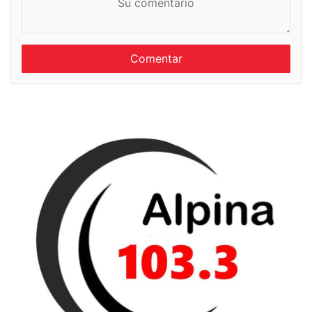
u
m
c
b
o
r
m
e
e
n
t
a
r
i
o