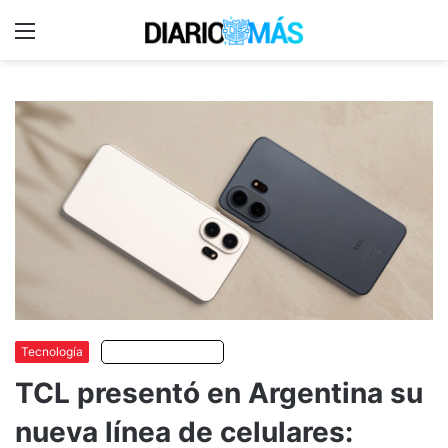
Menu
C
m
Tecnología
Escuchar artículo
TCL presentó en Argentina su
nueva línea de celulares: