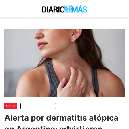
Menu
C
m
Salud
Escuchar artículo
Alerta por dermatitis atópica
en Argentina: advirtieron