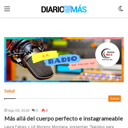
Menu
C
m
Salud
Salud
Ago 06, 2026
0
0
Más allá del cuerpo perfecto e instagrameable
Laura Falces y Uli Moreno Montana, presentan “Nacidos para