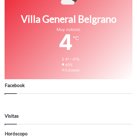
Villa General Belgrano
Muy nuboso
4
℃
4º - 4º%
40%
5.9 km/h
Facebook
Visitas
Horóscopo