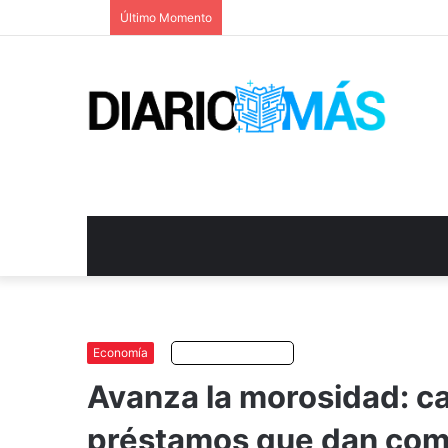
Último Momento
Economía
Escuchar artículo
Avanza la morosidad: cas
préstamos que dan com