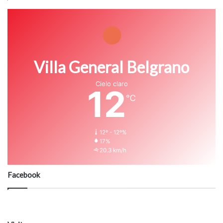
Villa General Belgrano
Cielo claro
12
℃
12º - 12º%
17%
20.3 km/h
Facebook