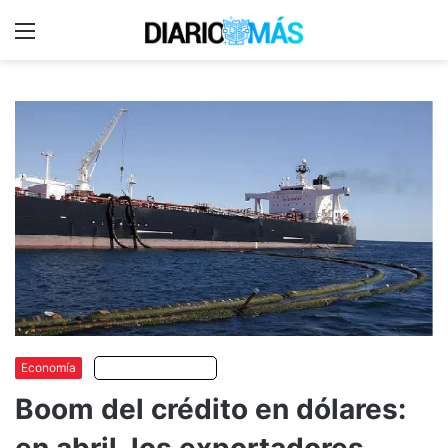
Menu
C
m
Economía
Escuchar artículo
Boom del crédito en dólares:
en abril, los exportadores