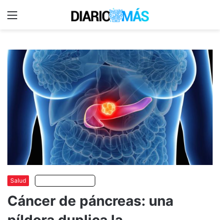
Menu
C
m
Salud
Escuchar artículo
Cáncer de páncreas: una
píldora duplica la