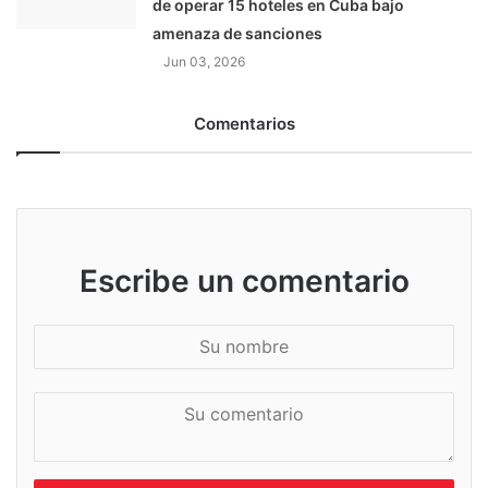
de operar 15 hoteles en Cuba bajo
amenaza de sanciones
Jun 03, 2026
Comentarios
Escribe un comentario
S
u
n
S
o
u
m
c
b
o
r