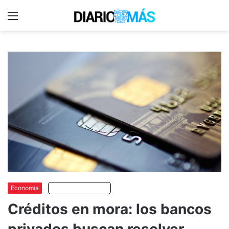
Menu
C
m
Economía
Escuchar artículo
Créditos en mora: los bancos
privados buscan resolver