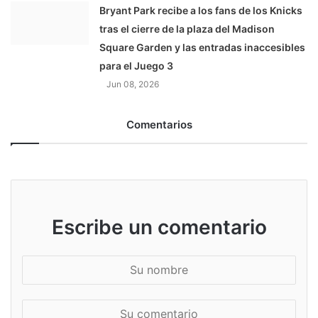
Bryant Park recibe a los fans de los Knicks
tras el cierre de la plaza del Madison
Square Garden y las entradas inaccesibles
para el Juego 3
Jun 08, 2026
Comentarios
Escribe un comentario
S
u
n
S
o