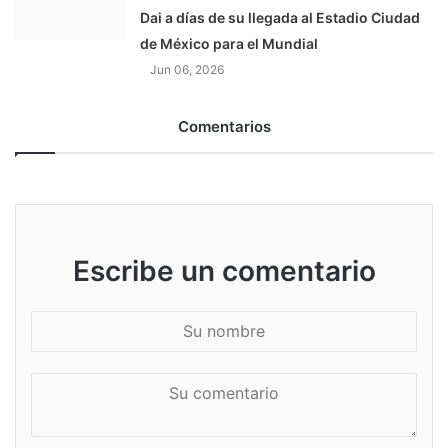
Dai a días de su llegada al Estadio Ciudad
de México para el Mundial
Jun 06, 2026
Comentarios
Escribe un comentario
S
u
n
S
o
u
m
c
b
o
r