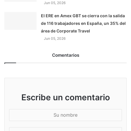
Jun 05, 2026
El ERE en Amex GBT se cierra con la salida
de 116 trabajadores en España, un 35% del
área de Corporate Travel
Jun 05, 2026
Comentarios
Escribe un comentario
S
u
n
S
o