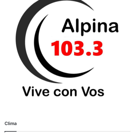
o
Clima