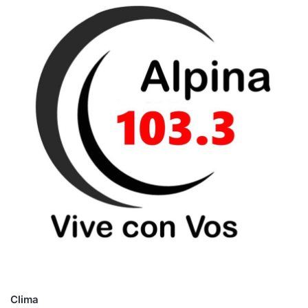
i
o
Clima