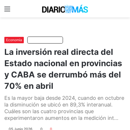
Menu
C
m
Economía
Escuchar artículo
La inversión real directa del
Estado nacional en provincias
y CABA se derrumbó más del
70% en abril
Es la mayor baja desde 2024, cuando en octubre
la disminución se ubicó en 89,3% interanual.
Cuáles son las cuatro provincias que
experimentaron aumentos en la medición int...
05 Junio 2026
0
0