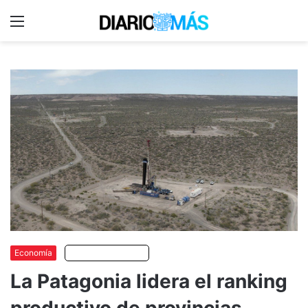
Menu
C
m
Economía
Escuchar artículo
La Patagonia lidera el ranking
productivo de provincias,