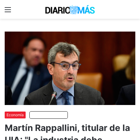
Menu
C
m
Economía
Escuchar artículo
Martín Rappallini, titular de la
UIA: "La industria debe