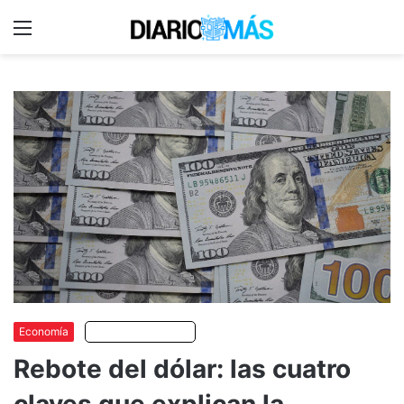
Menu
C
m
Economía
Escuchar artículo
Rebote del dólar: las cuatro
claves que explican la