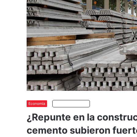
Economía
Escuchar artículo
¿Repunte en la constru
cemento subieron fuert