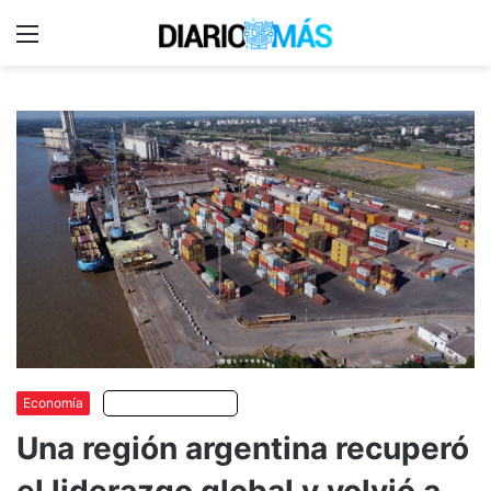
Menu
C
m
Economía
Escuchar artículo
Una región argentina recuperó
el liderazgo global y volvió a