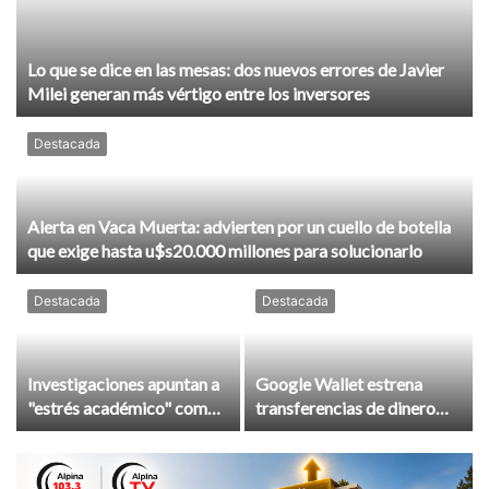
Lo que se dice en las mesas: dos nuevos errores de Javier
Milei generan más vértigo entre los inversores
Destacada
Alerta en Vaca Muerta: advierten por un cuello de botella
que exige hasta u$s20.000 millones para solucionarlo
Destacada
Destacada
Investigaciones apuntan a
Google Wallet estrena
"estrés académico" como
transferencias de dinero
causa del tiroteo en
entre padres e hijos con
Tailandia
control parental en Estados
Unidos