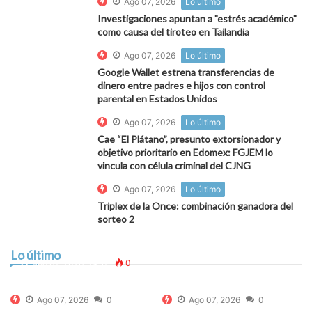
Ago 07, 2026
Lo último
Investigaciones apuntan a "estrés académico"
como causa del tiroteo en Tailandia
Ago 07, 2026
Lo último
Google Wallet estrena transferencias de
dinero entre padres e hijos con control
parental en Estados Unidos
Ago 07, 2026
Lo último
Cae “El Plátano”, presunto extorsionador y
objetivo prioritario en Edomex: FGJEM lo
vincula con célula criminal del CJNG
Ago 07, 2026
Lo último
Triplex de la Once: combinación ganadora del
sorteo 2
Investigaciones apuntan a "estrés académico"
como causa del tiroteo en Tailandia
Lo último
Ago 07, 2026
0
0
Ago 07, 2026
0
Ago 07, 2026
0