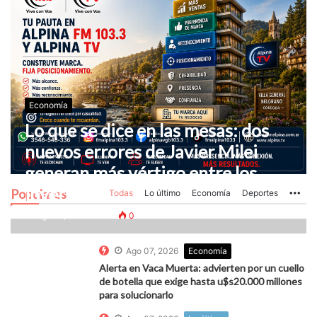
Economía
Lo que se dice en las mesas: dos
nuevos errores de Javier Milei
generan más vértigo entre los
inversores
Populares
Todas
Lo último
Economía
Deportes
Mo
Ago 07, 2026
0
0
Ago 07, 2026
Economía
Alerta en Vaca Muerta: advierten por un cuello
de botella que exige hasta u$s20.000 millones
para solucionarlo