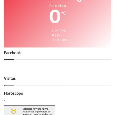
Cielo claro
0
℃
0º - 0º%
38%
5.9 km/h
Facebook
Visitas
Horóscopo