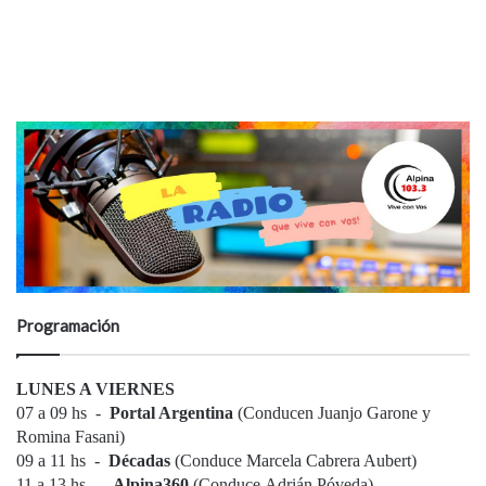
Programación
LUNES A VIERNES
07 a 09 hs -
Portal Argentina
(Conducen Juanjo Garone y
Romina Fasani)
09 a 11 hs -
Décadas
(Conduce
Marcela Cabrera Aubert)
11 a 13 hs -
Alpina360
(Conduce Adrián Póveda)