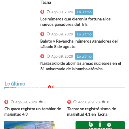
Tacna
Ago 09, 2026
Lo último
Los números que dieron la fortuna a los
nuevos ganadores del Tris
Ago 09, 2026
Lo último
Baloto y Revancha: números ganadores del
sábado 8 de agosto
Ago 09, 2026
Lo último
Nagasaki pide abolir las armas nucleares en el
81 aniversario de la bomba atómica
Embalses España: la reserva de agua bajó este 9
de agosto
Lo último
Ago 09, 2026
0
0
Ago 09, 2026
0
Ago 09, 2026
0
Chupaca registra un temblor de
Tacna: se registró sismo de
magnitud 4.3
magnitud 4.1 en Tacna