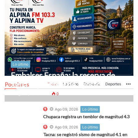
Lo último
Embalses España: la reserva de
agua bajó este 9 de agosto
Populares
Todas
Lo último
Economía
Deportes
Mo
Ago 09, 2026
0
0
Ago 09, 2026
Lo último
Chupaca registra un temblor de magnitud 4.3
Ago 09, 2026
Lo último
Tacna: se registró sismo de magnitud 4.1 en