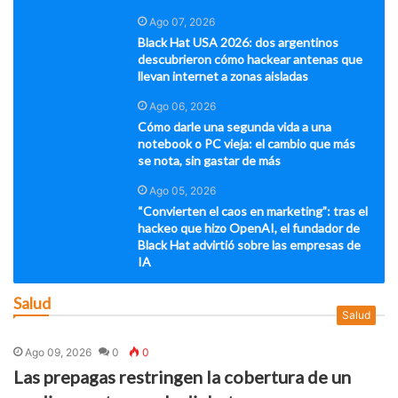
Ago 07, 2026
Black Hat USA 2026: dos argentinos
descubrieron cómo hackear antenas que
llevan internet a zonas aisladas
Ago 06, 2026
Cómo darle una segunda vida a una
notebook o PC vieja: el cambio que más
se nota, sin gastar de más
Ago 05, 2026
“Convierten el caos en marketing”: tras el
hackeo que hizo OpenAI, el fundador de
Black Hat advirtió sobre las empresas de
IA
Salud
Salud
Ago 09, 2026
0
0
Las prepagas restringen la cobertura de un