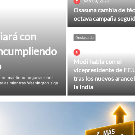
Ago 09, 2026
Osasuna cambia de téc
octava campaña seguid
iará con
Destacada
incumpliendo
Ago 09, 2026
Modi habla con el
o
vicepresidente de EE.
tras los nuevos arancel
ue no mantiene negociaciones
arlas mientras Washington siga
la India