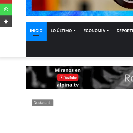
WhatsApp
App Android
INICIO
LO ÚLTIMO
ECONOMÍA
DEPORT
Destacada