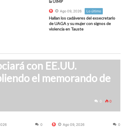
la UIMP
Ago 09, 2026
Lo último
Hallan los cadáveres del exsecretario
de UAGA y su mujer con signos de
violencia en Tauste
ociará con EE.UU.
pliendo el memorando de
0
0
2026
0
Ago 09, 2026
0