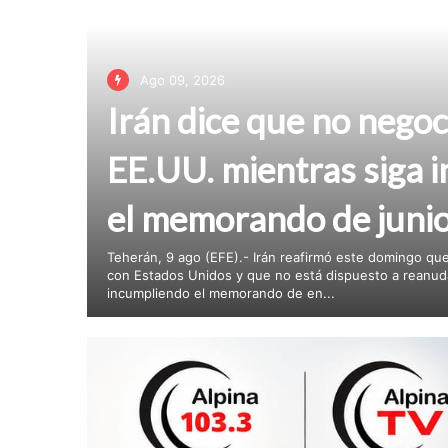
Ago 09, 2026
Irán dice que no negoc
EE.UU. mientras siga 
el memorando de juni
Teherán, 9 ago (EFE).- Irán reafirmó este domingo q
con Estados Unidos y que no está dispuesto a reanud
incumpliendo el memorando de en...