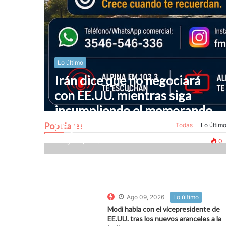
Lo último
Irán dice que no negociará
con EE.UU. mientras siga
incumpliendo el memorando
de junio
Populares
Todas
Lo últim
Ago 09, 2026
0
0
Ago 09, 2026
Lo último
Modi habla con el vicepresidente de
EE.UU. tras los nuevos aranceles a la