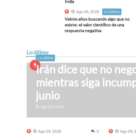
India
Ago 09, 2026
Lo último
Veinte años buscando algo que no
existe: el valor científico de una
respuesta negativa
Lo último
Lo último
Irán dice que no neg
mientras siga incum
junio
Ago 09, 2026
Ago 09, 2026
0
Ago 09, 