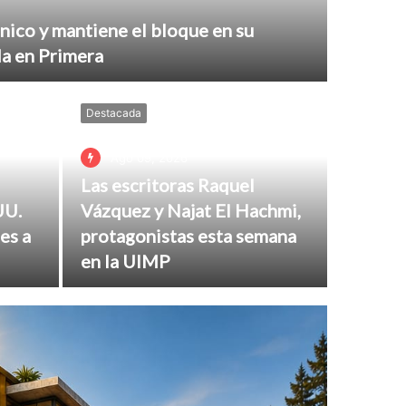
nico y mantiene el bloque en su
a en Primera
Destacada
Ago 09, 2026
Las escritoras Raquel
UU.
Vázquez y Najat El Hachmi,
es a
protagonistas esta semana
en la UIMP