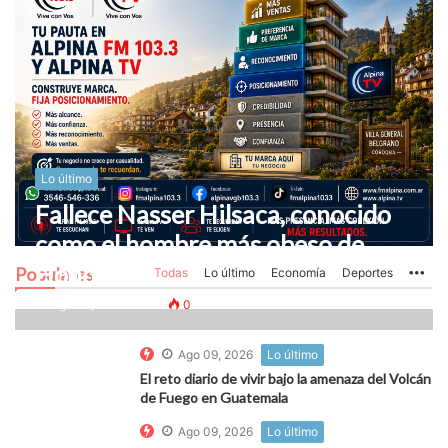
Lo último
Fallece Nasser Hilsaca, conocido
como el hombre más obeso de
Honduras
Populares
Todas
Lo último
Economía
Deportes
Mo
Ago 09, 2026
0
0
Ago 09, 2026
Lo último
El reto diario de vivir bajo la amenaza del Volcán
de Fuego en Guatemala
Ago 09, 2026
Lo último