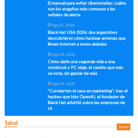
El manual para evitar ciberestafas: cuáles
son los engaños más comunes y las
señales de alerta
Ago 07, 2026
Black Hat USA 2026: dos argentinos
descubrieron cómo hackear antenas que
llevan internet a zonas aisladas
Ago 06, 2026
Cómo darle una segunda vida a una
notebook o PC vieja: el cambio que más
se nota, sin gastar de más
Ago 05, 2026
“Convierten el caos en marketing”: tras el
hackeo que hizo OpenAI, el fundador de
Black Hat advirtió sobre las empresas de
IA
Salud
Salud