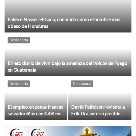
Fallece Nasser Hilsaca, conocido como el hombre más
obeso de Honduras
Destacada
El reto diario de vivir bajo la amenaza del Volcán de Fuego
en Guatemala
Destacada
Destacada
El empleo en zonas francas
David Faitelson revienta a
salvadoreñas cae 4.4% en
Erik Lira ante su posible
un año, señala
fichaje en el futbol árabe:
observatorio
“Es por dinero... el declive
de su carrera”