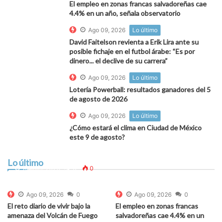
El empleo en zonas francas salvadoreñas cae
4.4% en un año, señala observatorio
Ago 09, 2026
Lo último
David Faitelson revienta a Erik Lira ante su
posible fichaje en el futbol árabe: “Es por
dinero... el declive de su carrera”
Ago 09, 2026
Lo último
Lotería Powerball: resultados ganadores del 5
de agosto de 2026
Ago 09, 2026
Lo último
¿Cómo estará el clima en Ciudad de México
este 9 de agosto?
Fallece Nasser Hilsaca, conocido como el hombre
más obeso de Honduras
Lo último
Ago 09, 2026
0
0
Ago 09, 2026
0
Ago 09, 2026
0
El reto diario de vivir bajo la
El empleo en zonas francas
amenaza del Volcán de Fuego
salvadoreñas cae 4.4% en un