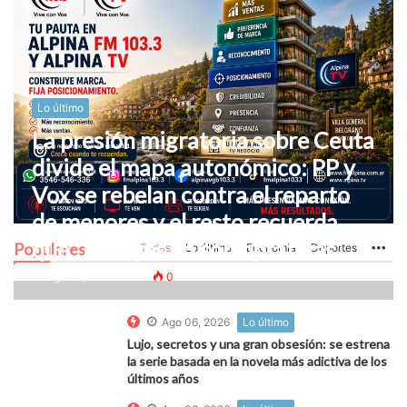
Lo último
La presión migratoria sobre Ceuta
divide el mapa autonómico: PP y
Vox se rebelan contra el reparto
de menores y el resto recuerda
que “las leyes no son optativas”
Populares
Todas
Lo último
Economía
Deportes
Mo
Ago 06, 2026
0
0
Ago 06, 2026
Lo último
Lujo, secretos y una gran obsesión: se estrena
la serie basada en la novela más adictiva de los
últimos años