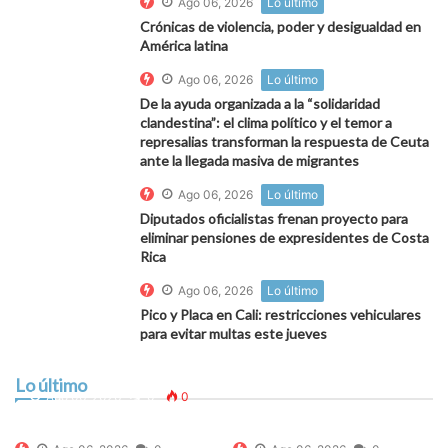
Ago 06, 2026
Lo último
Crónicas de violencia, poder y desigualdad en
América latina
Ago 06, 2026
Lo último
De la ayuda organizada a la “solidaridad
clandestina”: el clima político y el temor a
represalias transforman la respuesta de Ceuta
ante la llegada masiva de migrantes
Ago 06, 2026
Lo último
Diputados oficialistas frenan proyecto para
eliminar pensiones de expresidentes de Costa
Rica
Ago 06, 2026
Lo último
Pico y Placa en Cali: restricciones vehiculares
para evitar multas este jueves
La presión migratoria sobre Ceuta divide el mapa
autonómico: PP y Vox se rebelan contra el reparto
Lo último
de menores y el resto recuerda que “las leyes no
Ago 06, 2026
0
0
son optativas”