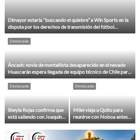
Dimayor estaría “buscando el quiebre” a Win Sports en la
disputa por los derechos de transmisión del fútbol
colombiano
Destacada
Áncash: novia de montañista desaparecido en el nevado
Huascarán espera llegada de equipo técnico de Chile para
reforzar la búsqueda
Destacada
Destacada
Sheyla Rojas confirma que
Milei viaja a Quito para
está saliendo con Joaquín
reunirse con Noboa antes
Ramírez: “Estoy muy
de asistir a asunción de De
contenta”
la Espriella