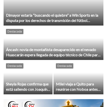
Dimayor estaría “buscando el quiebre” a Win Sports en la
disputa por los derechos de transmisión del fútbol
colombiano
Destacada
Áncash: novia de montañista desaparecido en el nevado
Huascarán espera llegada de equipo técnico de Chile para
reforzar la búsqueda
Destacada
Destacada
Sheyla Rojas confirma que
Milei viaja a Quito para
está saliendo con Joaquín
reunirse con Noboa antes
Ramírez: “Estoy muy
de asistir a asunción de De
contenta”
la Espriella