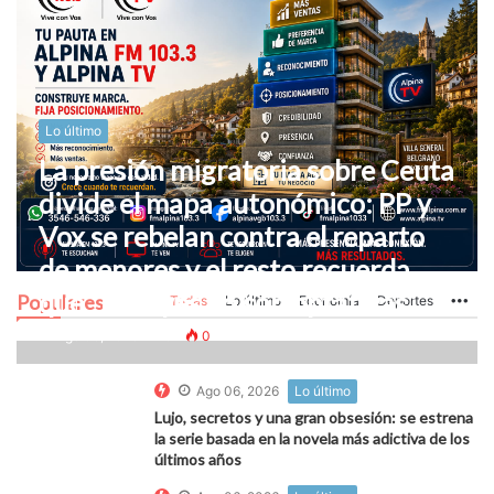
Lo último
La presión migratoria sobre Ceuta
divide el mapa autonómico: PP y
Vox se rebelan contra el reparto
de menores y el resto recuerda
que “las leyes no son optativas”
Populares
Todas
Lo último
Economía
Deportes
Mo
Ago 06, 2026
0
0
Ago 06, 2026
Lo último
Lujo, secretos y una gran obsesión: se estrena
la serie basada en la novela más adictiva de los
últimos años