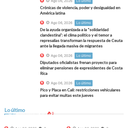
Ago 06, 2026
Lo último
Crónicas de violencia, poder y desigualdad en
América latina
Ago 06, 2026
Lo último
De la ayuda organizada a la “solidaridad
clandestina”: el clima político y el temor a
represalias transforman la respuesta de Ceuta
ante la llegada masiva de migrantes
Ago 06, 2026
Lo último
Diputados oficialistas frenan proyecto para
eliminar pensiones de expresidentes de Costa
Rica
Ago 06, 2026
Lo último
Pico y Placa en Cali: restricciones vehiculares
para evitar multas este jueves
La presión migratoria sobre Ceuta divide el mapa
autonómico: PP y Vox se rebelan contra el reparto
Lo último
de menores y el resto recuerda que “las leyes no
Ago 06, 2026
0
0
son optativas”