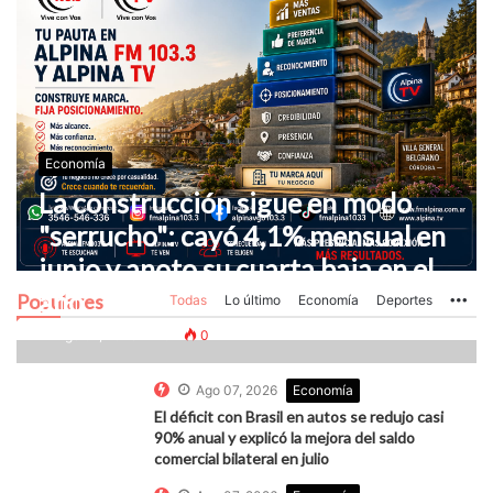
Economía
La construcción sigue en modo
"serrucho": cayó 4,1% mensual en
junio y anoto su cuarta baja en el
año
Populares
Todas
Lo último
Economía
Deportes
Mo
Ago 07, 2026
0
0
Ago 07, 2026
Economía
El déficit con Brasil en autos se redujo casi
90% anual y explicó la mejora del saldo
comercial bilateral en julio