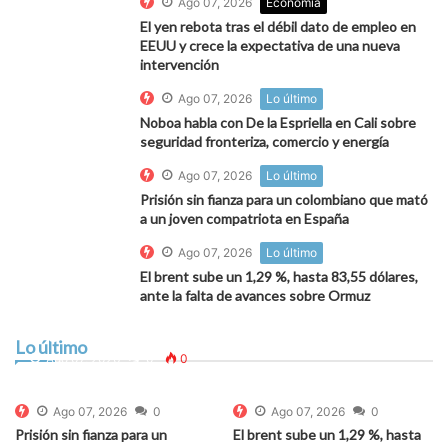
Ago 07, 2026
Economía
El yen rebota tras el débil dato de empleo en
EEUU y crece la expectativa de una nueva
intervención
Ago 07, 2026
Lo último
Noboa habla con De la Espriella en Cali sobre
seguridad fronteriza, comercio y energía
Ago 07, 2026
Lo último
Prisión sin fianza para un colombiano que mató
a un joven compatriota en España
Ago 07, 2026
Lo último
El brent sube un 1,29 %, hasta 83,55 dólares,
ante la falta de avances sobre Ormuz
Noboa habla con De la Espriella en Cali sobre
seguridad fronteriza, comercio y energía
Lo último
Ago 07, 2026
0
0
Ago 07, 2026
0
Ago 07, 2026
0
Prisión sin fianza para un
El brent sube un 1,29 %, hasta