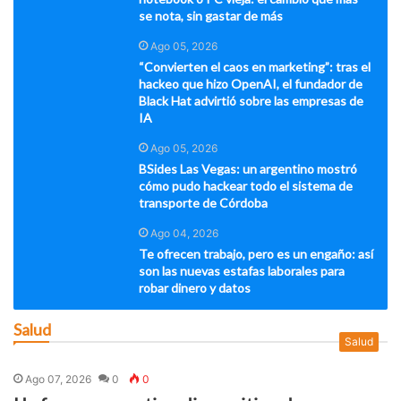
se nota, sin gastar de más
Ago 05, 2026
“Convierten el caos en marketing”: tras el
hackeo que hizo OpenAI, el fundador de
Black Hat advirtió sobre las empresas de
IA
Ago 05, 2026
BSides Las Vegas: un argentino mostró
cómo pudo hackear todo el sistema de
transporte de Córdoba
Ago 04, 2026
Te ofrecen trabajo, pero es un engaño: así
son las nuevas estafas laborales para
robar dinero y datos
Salud
Salud
Ago 07, 2026
0
0