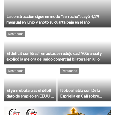
La construcción sigue en modo "serrucho": cayó 4,1%
mensual en junio y anoto su cuarta baja en el año
Destacada
El déficit con Brasil en autos se redujo casi 90% anual y
explicó la mejora del saldo comercial bilateral en julio
Destacada
Destacada
El yen rebota tras el débil
Noboa habla con De la
dato de empleo en EEUU y
Espriella en Cali sobre
crece la expectativa de una
seguridad fronteriza,
nueva intervención
comercio y energía