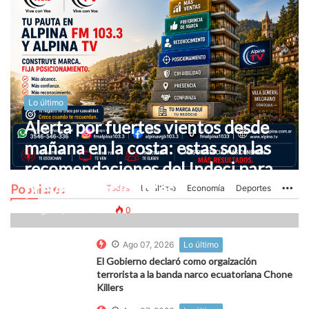
Lo último
Alerta por fuertes vientos desde
mañana en la costa: estas son las
recomendaciones del Indeci para
prevenir accidentes
Populares
Todas
Lo último
Economía
Deportes
Mo
Ago 07, 2026
0
0
Ago 07, 2026
Lo último
El Gobierno declaró como orgaización
terrorista a la banda narco ecuatoriana Chone
Killers