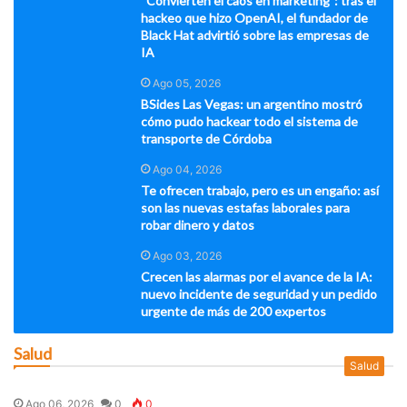
“Convierten el caos en marketing”: tras el
hackeo que hizo OpenAI, el fundador de
Black Hat advirtió sobre las empresas de
IA
Ago 05, 2026
BSides Las Vegas: un argentino mostró
cómo pudo hackear todo el sistema de
transporte de Córdoba
Ago 04, 2026
Te ofrecen trabajo, pero es un engaño: así
son las nuevas estafas laborales para
robar dinero y datos
Ago 03, 2026
Crecen las alarmas por el avance de la IA:
nuevo incidente de seguridad y un pedido
urgente de más de 200 expertos
Salud
Salud
Ago 06, 2026
0
0