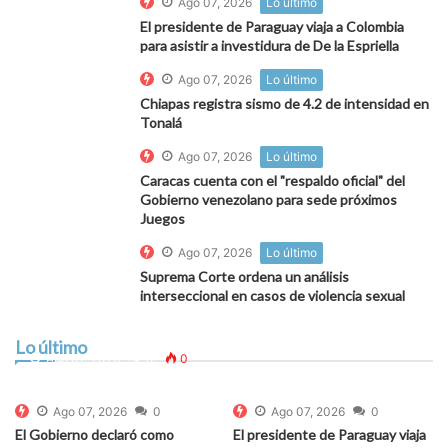
Ago 07, 2026
Lo último
El presidente de Paraguay viaja a Colombia
para asistir a investidura de De la Espriella
Ago 07, 2026
Lo último
Chiapas registra sismo de 4.2 de intensidad en
Tonalá
Ago 07, 2026
Lo último
Caracas cuenta con el "respaldo oficial" del
Gobierno venezolano para sede próximos
Juegos
Ago 07, 2026
Lo último
Suprema Corte ordena un análisis
interseccional en casos de violencia sexual
Alerta por fuertes vientos desde mañana en la
costa: estas son las recomendaciones del Indeci
Lo último
para prevenir accidentes
Ago 07, 2026
0
0
Ago 07, 2026
0
Ago 07, 2026
0
El Gobierno declaró como
El presidente de Paraguay viaja