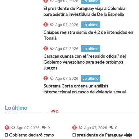
Ago 07, 2026
Lo último
El presidente de Paraguay viaja a Colombia
para asistir a investidura de De la Espriella
Ago 07, 2026
Lo último
Chiapas registra sismo de 4.2 de intensidad en
Tonalá
Ago 07, 2026
Lo último
Caracas cuenta con el "respaldo oficial" del
Gobierno venezolano para sede próximos
Juegos
Ago 07, 2026
Lo último
Suprema Corte ordena un análisis
interseccional en casos de violencia sexual
Alerta por fuertes vientos desde mañana en la
costa: estas son las recomendaciones del Indeci
Lo último
para prevenir accidentes
Ago 07, 2026
0
0
Ago 07, 2026
0
Ago 07, 2026
0
El Gobierno declaró como
El presidente de Paraguay viaja