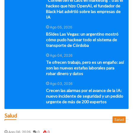
“Convierten el caos en marketing”: tras el
hackeo que hizo OpenAI, el fundador de
Black Hat advirtió sobre las empresas de
IA
Ago 05, 2026
BSides Las Vegas: un argentino mostró
cómo pudo hackear todo el sistema de
transporte de Córdoba
Ago 04, 2026
Te ofrecen trabajo, pero es un engaño: así
son las nuevas estafas laborales para
robar dinero y datos
Ago 03, 2026
Crecen las alarmas por el avance de la IA:
nuevo incidente de seguridad y un pedido
urgente de más de 200 expertos
Salud
Salud
Ago 06, 2026
0
0