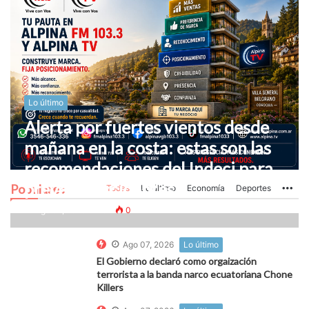
Lo último
Alerta por fuertes vientos desde
mañana en la costa: estas son las
recomendaciones del Indeci para
prevenir accidentes
Populares
Todas
Lo último
Economía
Deportes
Mo
Ago 07, 2026
0
0
Ago 07, 2026
Lo último
El Gobierno declaró como orgaización
terrorista a la banda narco ecuatoriana Chone
Killers