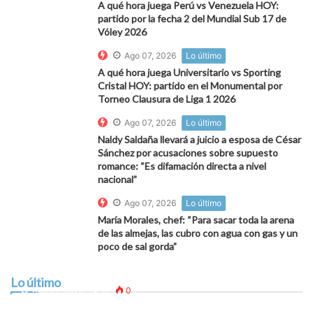
A qué hora juega Perú vs Venezuela HOY:
partido por la fecha 2 del Mundial Sub 17 de
Vóley 2026
Ago 07, 2026
Lo último
A qué hora juega Universitario vs Sporting
Cristal HOY: partido en el Monumental por
Torneo Clausura de Liga 1 2026
Ago 07, 2026
Lo último
Naldy Saldaña llevará a juicio a esposa de César
Sánchez por acusaciones sobre supuesto
romance: “Es difamación directa a nivel
nacional”
Ago 07, 2026
Lo último
María Morales, chef: “Para sacar toda la arena
de las almejas, las cubro con agua con gas y un
poco de sal gorda”
La Mezquita un año después del incendio, entre la
normalidad y el recuerdo de los turistas
Lo último
Ago 07, 2026
0
0