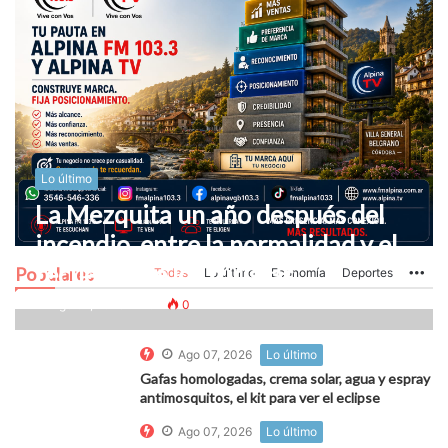
Lo último
La Mezquita un año después del
incendio, entre la normalidad y el
recuerdo de los turistas
Populares
Todas
Lo último
Economía
Deportes
Mo
Ago 07, 2026
0
0
Ago 07, 2026
Lo último
Gafas homologadas, crema solar, agua y espray
antimosquitos, el kit para ver el eclipse
Ago 07, 2026
Lo último