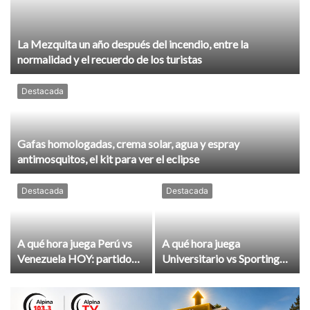
La Mezquita un año después del incendio, entre la
normalidad y el recuerdo de los turistas
Destacada
Gafas homologadas, crema solar, agua y espray
antimosquitos, el kit para ver el eclipse
Destacada
Destacada
A qué hora juega Perú vs
A qué hora juega
Venezuela HOY: partido
Universitario vs Sporting
por la fecha 2 del Mundial
Cristal HOY: partido en el
Sub 17 de Vóley 2026
Monumental por Torneo
Clausura de Liga 1 2026