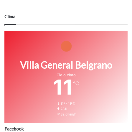
Clima
Villa General Belgrano
Cielo claro
11
℃
11º - 11º%
28%
32.6 km/h
Facebook