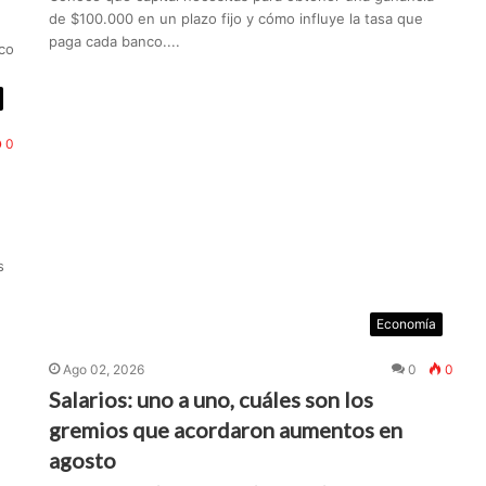
de $100.000 en un plazo fijo y cómo influye la tasa que
paga cada banco....
co
0
s
Economía
Ago 02, 2026
0
0
Salarios: uno a uno, cuáles son los
gremios que acordaron aumentos en
agosto