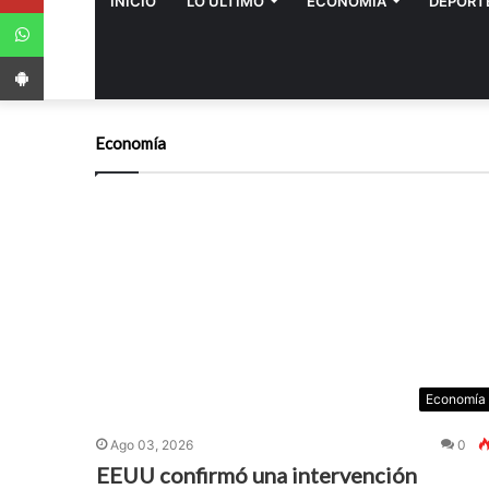
INICIO
LO ÚLTIMO
ECONOMÍA
DEPORT
WhatsApp
App Android
Economía
Economía
Ago 03, 2026
0
EEUU confirmó una intervención