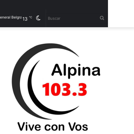
l Belgrano
Cambiar
Buscar
℃
13
modo