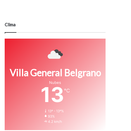
Clima
Villa General Belgrano
Nubes
13
℃
13º - 13º%
93%
4.2 km/h