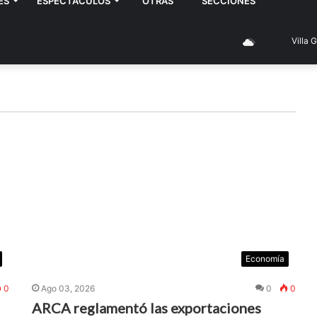
ES
ESPECTÁCULOS
OTRAS
SECCIONES
Villa Genera
Economía
0
Ago 03, 2026
0
0
ARCA reglamentó las exportaciones