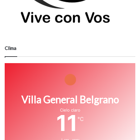
Clima
Villa General Belgrano
Cielo claro
11
℃