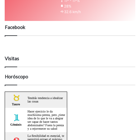
11º - 11º%
28%
32.6 km/h
Facebook
Visitas
Horóscopo